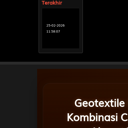
Terakhir
TABEL SHIO
2026
25-02-2026
11:58:07
JADWAL
PASARAN
28-01-2025
16:30:21
JADWAL
BANK
OFFLINE
28-01-2025
16:28:40
Geotextil
Kombinasi C