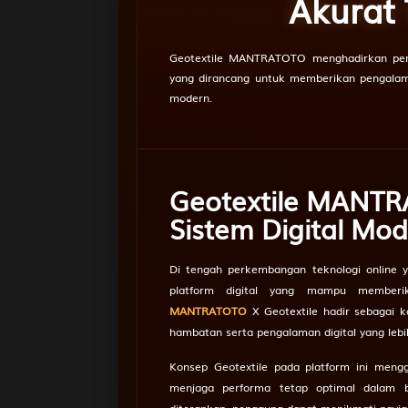
Akurat
Geotextile MANTRATOTO menghadirkan perpa
yang dirancang untuk memberikan pengalama
modern.
Geotextile MANTR
Sistem Digital Mo
Di tengah perkembangan teknologi online 
platform digital yang mampu memberik
MANTRATOTO
X Geotextile hadir sebagai 
hambatan serta pengalaman digital yang lebih
Konsep Geotextile pada platform ini meng
menjaga performa tetap optimal dalam b