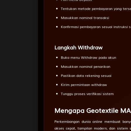
Tentukan metode pembayaran yang terse
Masukkan nominal transaksi
Konfirmasi pembayaran sesuai instruksi 
Langkah Withdraw
Buka menu Withdraw pada akun
Masukkan nominal penarikan
Pastikan data rekening sesuai
Kirim permintaan withdraw
Tunggu proses verifikasi sistem
Mengapa Geotextile MA
Perkembangan dunia online membuat banyak
akses cepat, tampilan modern, dan sistem