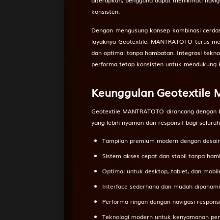
diterapkan, pengguna dapat menikmati naviga
konsisten.
Dengan mengusung konsep kombinasi cerdas a
layaknya Geotextile, MANTRATOTO terus men
dan optimal tanpa hambatan. Integrasi tekn
performa tetap konsisten untuk mendukung k
Keunggulan Geotextil
Geotextile MANTRATOTO dirancang dengan b
yang lebih nyaman dan responsif bagi seluru
Tampilan premium modern dengan desain
Sistem akses cepat dan stabil tanpa ha
Optimal untuk desktop, tablet, dan mobil
Interface sederhana dan mudah dipahami
Performa ringan dengan navigasi responsi
Teknologi modern untuk kenyamanan pe