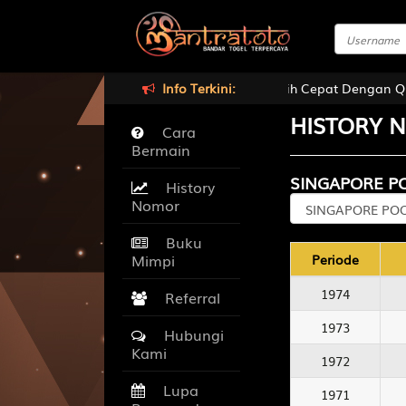
NG DI MANTRATOTO | Deposit Lebih Cepat Dengan QRIS & Sekar
Info Terkini:
HISTORY 
Cara
Bermain
SINGAPORE P
History
Nomor
Buku
Mimpi
Periode
1974
Referral
1973
Hubungi
Kami
1972
Lupa
1971