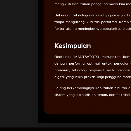
mengikuti kebutuhan pengguna masa kini melal
Dukungan teknologi responsif juga menjadik
tanpa mengurangi kualitas performa. Kombin
faktor utama meningkatnya popularitas platfo
Kesimpulan
Geotextile MANTRATOTO merupakan kombi
dengan performa optimal untuk pengalam
premium, teknologi responsif, serta naviga
digital yang lebih praktis bagi pengguna mod
Seiring berkembangnya kebutuhan hiburan d
sistem yang lebih efisien, aman, dan fleksibe