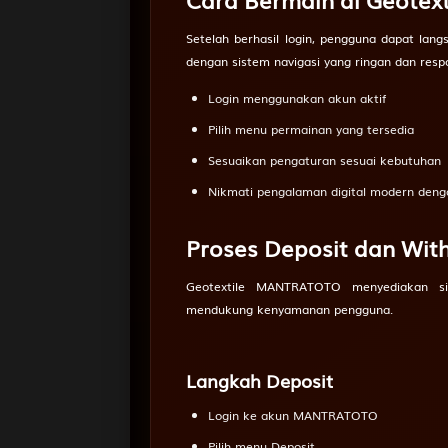
Setelah berhasil login, pengguna dapat lang
dengan sistem navigasi yang ringan dan respo
Login menggunakan akun aktif
Pilih menu permainan yang tersedia
Sesuaikan pengaturan sesuai kebutuhan
Nikmati pengalaman digital modern denga
Proses Deposit dan Wit
Geotextile MANTRATOTO menyediakan sis
mendukung kenyamanan pengguna.
Langkah Deposit
Login ke akun MANTRATOTO
Pilih menu Deposit