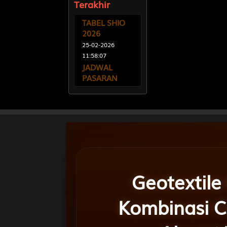
Terakhir
TABEL SHIO
2026
25-02-2026
11:58:07
JADWAL
PASARAN
28-01-2025
16:30:21
JADWAL
BANK
OFFLINE
28-01-2025
16:28:40
Geotextil
Kombinasi C