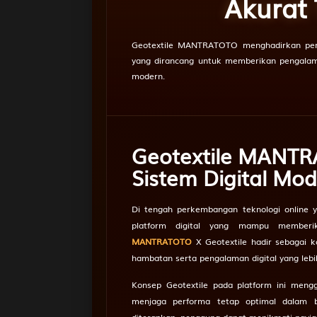
Akurat
Geotextile MANTRATOTO menghadirkan perpa
yang dirancang untuk memberikan pengalama
modern.
Geotextile MANTR
Sistem Digital Mo
Di tengah perkembangan teknologi online 
platform digital yang mampu memberik
MANTRATOTO
X Geotextile hadir sebagai 
hambatan serta pengalaman digital yang lebih
Konsep Geotextile pada platform ini meng
menjaga performa tetap optimal dalam b