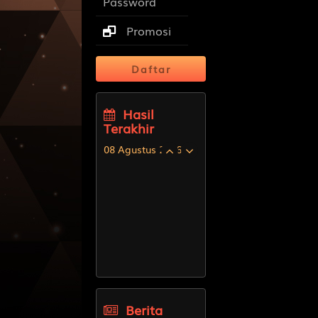
Password
Promosi
Daftar
Hasil
Terakhir
08 Agustus 2026
Bingo Roulette
27
Domino Live
player
Duel Dice
5r,5b
6D Color
5y6y1b
Berita