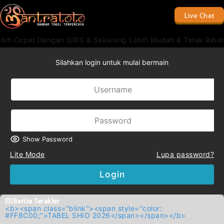
Live Chat
 Cepat Dengan QRIS & Sekarang Lebih Mudah & Tidak Ribet 
Silahkan login untuk mulai bermain
Show Password
Lite Mode
Lupa password?
Login
Berita Terakhir
<b><span class="blink"><span style="color:
#FF8C00;">TABEL SHIO 2026</span></span></b>