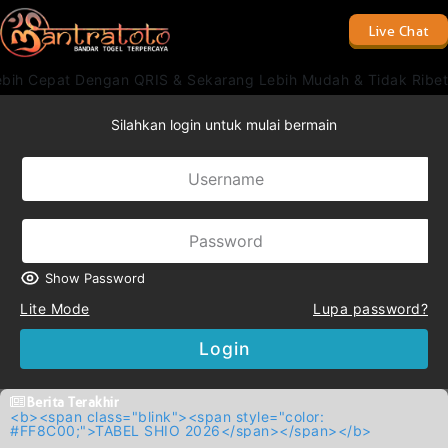
Live Chat
 Cepat Dengan QRIS & Sekarang Lebih Mudah & Tidak Ribet 
Silahkan login untuk mulai bermain
Show Password
Lite Mode
Lupa password?
Login
Berita Terakhir
<b><span class="blink"><span style="color:
#FF8C00;">TABEL SHIO 2026</span></span></b>